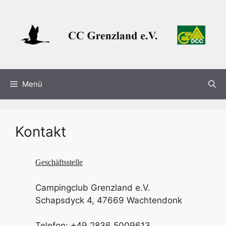
Zum
Inhalt
springen
Menü
Kontakt
Geschäftsstelle
Campingclub Grenzland e.V.
Schapsdyck 4, 47669 Wachtendonk
Telefon: +49 2836 5009613